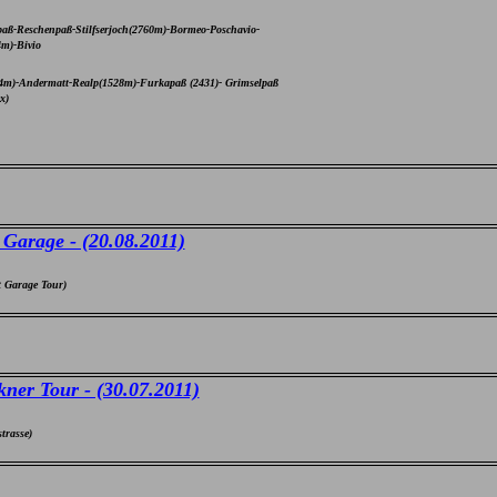
aß-Reschenpaß-Stilfserjoch(2760m)-Bormeo-Poschavio-
4m)-Bivio
44m)-Andermatt-Realp(1528m)-Furkapaß (2431)- Grimselpaß
x)
 Garage - (20.08.2011)
t Garage Tour)
ner Tour - (30.07.2011)
trasse)