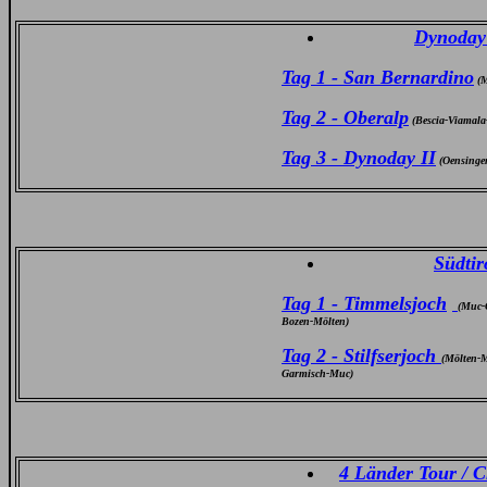
Dynoday 
Tag 1 - San Bernardino
(M
Tag 2 - Oberalp
(Bescia-Viamala
Tag 3 - Dynoday II
(Oensinge
Südtir
Tag 1 - Timmelsjoch
(Muc-
Bozen-Mölten)
Tag 2 - Stilfserjoch
(Mölten-M
Garmisch-Muc)
4 Länder Tour / C