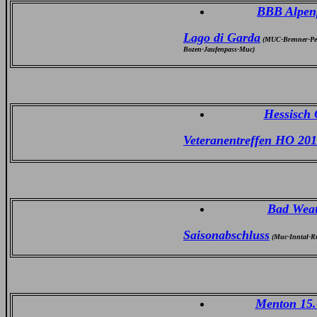
BBB Alpenp
Lago di Garda
(MUC-Brenner-Pen
Bozen-Jaufenpass-Muc)
Hessisch 
Veteranentreffen HO 20
Bad Weat
Saisonabschluss
(Muc-Inntal-Ru
Menton 15.-