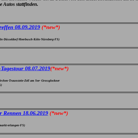
 Autos stattfinden.
reffen 08
.09.2019
(*new*)
n-Düsseldorf-Meerbusch-Köln-Nürnberg-FS)
-Tagestour 08
.07.2019
(*new*)
rchen-Traunstein-Zell am See- Grossglockner
S)
r Rennen 18
.06.2019
(*new*)
markt-erlangen-FS)