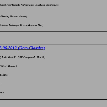
thart Pass/Tremola-Nufenenpass-Unterbäch-Simplonpass-
a-Meeting Menton-Monaco)
-Menton-Dolceaqua-Brescia-Gardasee-Muc)
.06.2012 (Octo-Classics)
BQ Rich Kimball - DBK Compound - Matt D.)
 Nick's Burgers)
DBK BBQ)
)
omy)