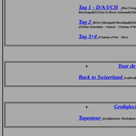
Tag 1 - D/A/I/CH
(Muc-Fernp
Berninapaß(2323m)-St.Moriz-Julierpaß(228
Tag 2
(Bivio-Albulapaß-Oberalbpaß(20
(2165m) Interlaken - Saanen - Chateau d'Oe
Tag 3+4
(Chateau d'Oex - Muc)
Tour de
Back to Swizerland
(Luftkraf
Großglock
Tagestour
(Großglockner Hochalpens