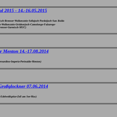
l 2015 - 14.-16.05.2015
h-Brenner-Wolkenstein-Sellajoch-Pordoijoch-San Boldo
to-Wolkenstein-Grödnerjoch-Camolongo-Falzarego-
-Brenner-Garmisch-MUC)
r Menton 14.-17
.08.2014
nardino-Imperia-Perinaldo-Menton)
Großglockner
07.06.2014
Edelweißspitze-Zell am See-Muc)