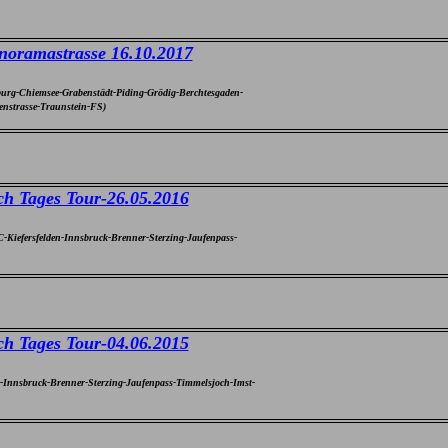
noramastrasse 16
.10.2017
urg-Chiemsee-Grabenstädt-Piding-Grödig-Berchtesgaden-
enstrasse-Traunstein-FS)
ch Tages Tour-26
.05.2016
Kiefersfelden-Innsbruck-Brenner-Sterzing-Jaufenpass-
ch Tages Tour-
04.06.2015
-Innsbruck-Brenner-Sterzing-Jaufenpass-Timmelsjoch-Imst-