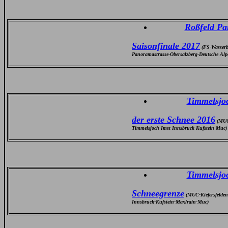
Roßfeld Pa
Saisonfinale 2017
(FS-Wasserb
Panoramastrasse-Obersalzberg-Deutsche Alp
Timmelsjo
der erste Schnee 2016
(MUC-
Timmelsjoch-Imst-Innsbruck-Kufstein-Muc)
Timmelsjo
Schneegrenze
(MUC-Kiefersfelden
Innsbruck-Kufstein-Maxlrain-Muc)