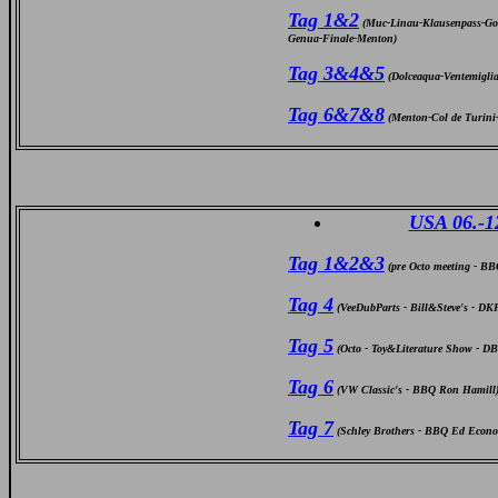
Tag 1&2
(Muc-Linau-Klausenpass-Got
Genua-Finale-Menton)
Tag 3&4&5
(Dolceaqua-Ventemigli
Tag 6&7&8
(Menton-Col de Turini
USA 06.-12
Tag 1&2&3
(pre Octo meeting - B
Tag 4
(VeeDubParts - Bill&Steve's - DKP
Tag 5
(Octo - Toy&Literature Show - 
Tag 6
(VW Classic's - BBQ Ron Hamill
Tag 7
(Schley Brothers - BBQ Ed Econ