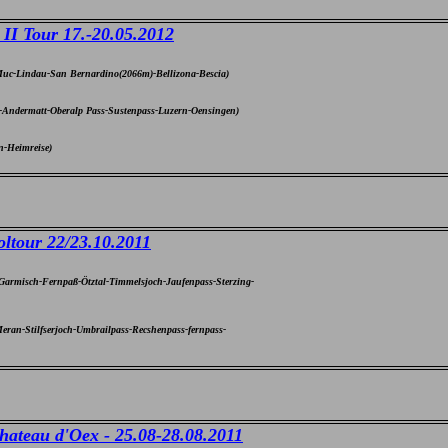
II Tour 17.-20.05.2012
uc-Lindau-San Bernardino(2066m)-Bellizona-Bescia)
-Andermatt-Oberalp Pass-Sustenpass-Luzern-Oensingen)
n-Heimreise)
oltour 22/23.10.2011
Garmisch-Fernpaß-Ötztal-Timmelsjoch-Jaufenpass-Sterzing-
eran-Stilfserjoch-Umbrailpass-Recshenpass-fernpass-
hateau d'Oex - 25.08-28.08.2011