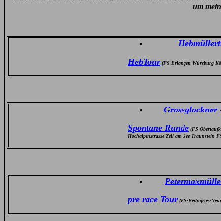
um meine
Hebmüllert
HebTour
(FS-Erlangen-Würzburg-Köl
Grossglockner 
Spontane Runde
(FS-Obertaufki
Hochalpenstrasse-Zell am See-Traunstein-F
Petermaxmülle
pre race
Tour
(FS-Beilngries-Neu