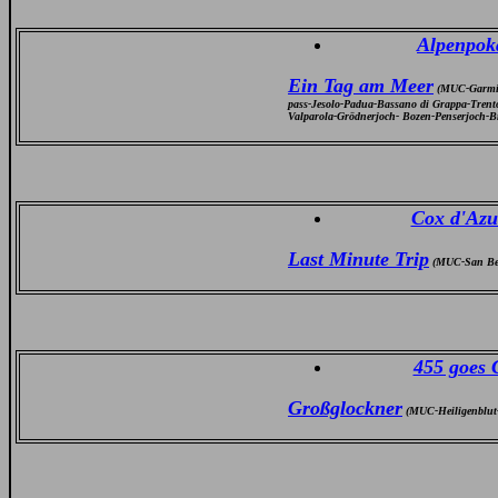
Alpenpoka
Ein Tag am Meer
(MUC-Garmisc
pass-Jesolo-Padua-Bassano di Grappa-Tren
Valparola-Grödnerjoch- Bozen-Penserjoch
Cox d'Azu
Last Minute Trip
(MUC-San Ber
455 goes 
Großglockner
(MUC-Heiligenblut-