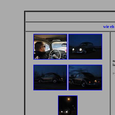
wie eh
n
l
:-