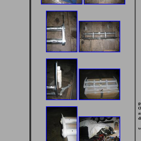
g
O
a
d
v