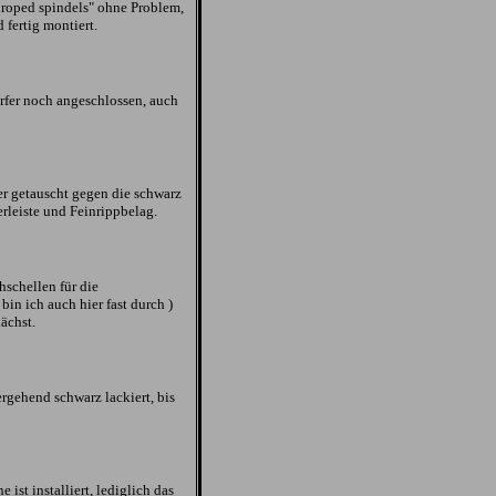
droped spindels" ohne Problem,
 fertig montiert.
fer noch angeschlossen, auch
er getauscht gegen die schwarz
rleiste und Feinrippbelag.
schellen für die
in ich auch hier fast durch )
ächst.
rgehend schwarz lackiert, bis
ist installiert, lediglich das