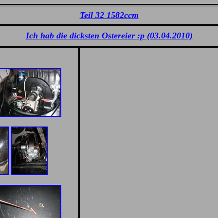
Teil 32 1582ccm
Ich hab die dicksten Ostereier :p (03.04.2010)