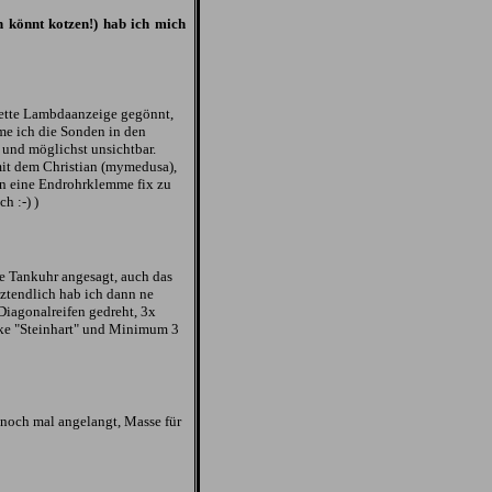
h könnt kotzen!) hab ich mich
lette Lambdaanzeige gegönnt,
e ich die Sonden in den
und möglichst unsichtbar.
it dem Christian (mymedusa),
n eine Endrohrklemme fix zu
h :-) )
e Tankuhr angesagt, auch das
ztendlich hab ich dann ne
Diagonalreifen gedreht, 3x
e "Steinhart" und Minimum 3
 noch mal angelangt, Masse für