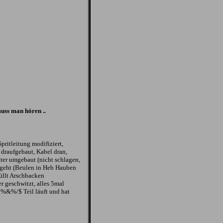
 muss man hören ..
ritleitung modifiziert,
 draufgebaut, Kabel dran,
ilter umgebaut (nicht schlagen,
u geht (Beulen in Heb Hauben
üllt Arschbacken
 geschwitzt, alles 5mal
i%&%/$ Teil läuft und hat