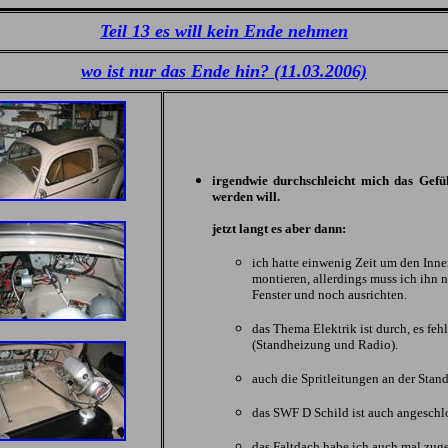
Teil 13 es will kein Ende nehmen
wo ist nur das Ende hin? (11.03.2006)
irgendwie durchschleicht mich das Gefüh
werden will.
jetzt langt es aber dann:
ich hatte einwenig Zeit um den Inn
montieren, allerdings muss ich ihn 
Fenster und noch ausrichten.
das Thema Elektrik ist durch, es fe
(Standheizung und Radio).
auch die Spritleitungen an der Stan
das SWF D Schild ist auch angeschl
das Faltdach habe ich auch mal zug