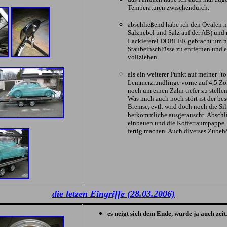
Temperaturen zwischendurch.
abschließend habe ich den Ovalen n
Salznebel und Salz auf der AB) und 
Lackiererei DOBLER gebracht um n
Staubeinschlüsse zu entfernen und ei
vollziehen.
als ein weiterer Punkt auf meiner "to
Lemmerzrundlinge vorne auf 4,5 Zol
noch um einen Zahn tiefer zu stellen
Was mich auch noch stört ist der be
Bremse, evtl. wird doch noch die Si
herkömmliche ausgetauscht. Abschli
einbauen und die Kofferraumpappe 
fertig machen. Auch diverses Zubehö
die letzen Eingriffe (28.03.2006)
es neigt sich dem Ende, wurde ja auch zeit