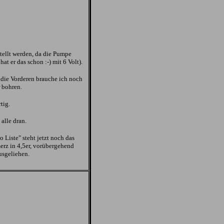
ellt werden, da die Pumpe
at er das schon :-) mit 6 Volt).
r die Vorderen brauche ich noch
 bohren.
tig.
alle dran.
o Liste" steht jetzt noch das
rz in 4,5er, vorübergehend
usgeliehen.