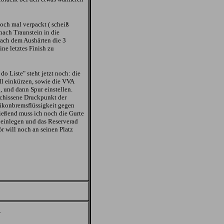
och mal verpackt ( scheiß
nach Traunstein in die
ach dem Aushärten die 3
ne letztes Finish zu
 do Liste" steht jetzt noch: die
l einkürzen, sowie die VVA
, und dann Spur einstellen.
schissene Druckpunkt der
likonbremsflüssigkeit gegen
eßend muss ich noch die Gurte
einlegen und das Reserverad
r will noch an seinen Platz
.