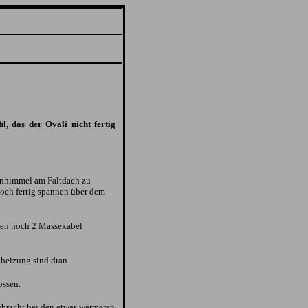
l, das der Ovali nicht fertig
enhimmel am Faltdach zu
noch fertig spannen über dem
hlen noch 2 Massekabel
dheizung sind dran.
ossen.
ebracht bei den etwas wärmeren