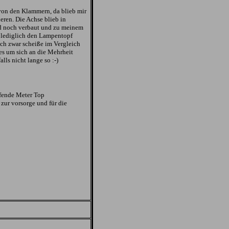
von den Klammern, da blieb mir
eren. Die Achse blieb in
nd noch verbaut und zu meinem
, lediglich den Lampentopf
sich zwar scheiße im Vergleich
les um sich an die Mehrheit
lls nicht lange so :-)
fende Meter Top
 zur vorsorge und für die