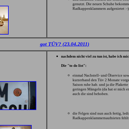
genutzt. Die neuen Schuhe bekomme
Radkappenklammern aufgenietet :-)
got TÜV? (23.04.2011)
nachdem nicht viel zu tun ist, habe ich m
Die "to do list":
einmal Nachstell- und Ölservice so
kurzerhand den Tüv 2 Monate vorge
Saison ruhe hab. und ja die Plakette 
geringen Mängeln (da hat er mich erw
auch die sind behoben.
die Felgen sind nun auch fertig, ledi
Radkappenklammernaufnieten fehlt