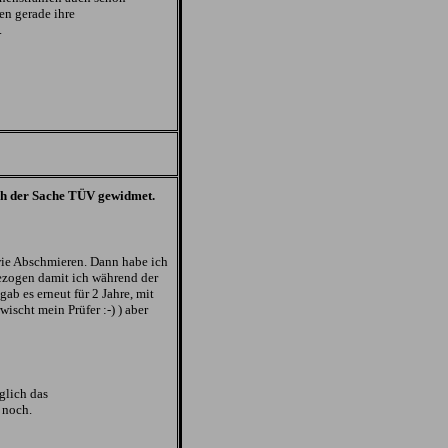
n gerade ihre
.
ich der Sache TÜV gewidmet.
wie Abschmieren. Dann habe ich
zogen damit ich während der
gab es erneut für 2 Jahre, mit
ischt mein Prüfer :-) ) aber
glich das
 noch.