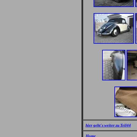
hier geht's weiter zu Teil44
Home