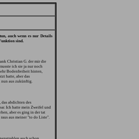
tun, auch wenn es nur Details
Funktion sind.
ank Christian G. der mir die
musste ich sie ja nur noch
ehr Bodenfreiheit hinten,
zt hatte, aber das
nun aus zukünftig.
 das abdichten des
ar. Ich hatte mein Zweifel und
n, aber es ging in der tat
 raus aus meiner "to do Liste".
nnenstrahlen auch schon