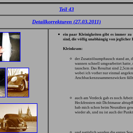
Teil 43
Detailkorrekturen (27.03.2011)
ein paar Kleinigkeiten gibt es immer zu 
sind, die völlig unabhängig von jeglicher 
Kleinkram:
der Zusatzölsumpftausch stand an, d
wannen schnell umgearbeitet hatte, 
tauschen. Das Resultat sind 2,5cm m
wobei ich vorher nur einmal angekrat
Arschbackenzusammenzwicken fällt 
auch am Verdeck gab es noch Arbeit,
Heckfensters mit Dichtmasse abtupfb
hab mich schon beim Neunähen gesehe
wieder ab, und nu ist auch der Punkt
und natürlich wurden die ersten So