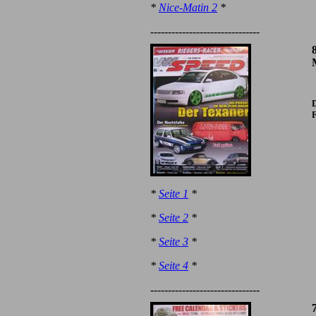
*
Nice-Matin 2
*
-------------------------------
F
*
Seite 1
*
*
Seite 2
*
*
Seite 3
*
*
Seite 4
*
-------------------------------