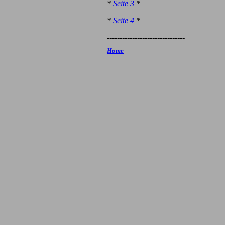
*
Seite 3
*
*
Seite 4
*
-------------------------------
Home